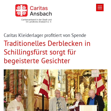
Zum Inhalt springen
:
Caritas Kleiderlager profitiert von Spende
Traditionelles Derblecken in
Schillingsfürst sorgt für
begeisterte Gesichter