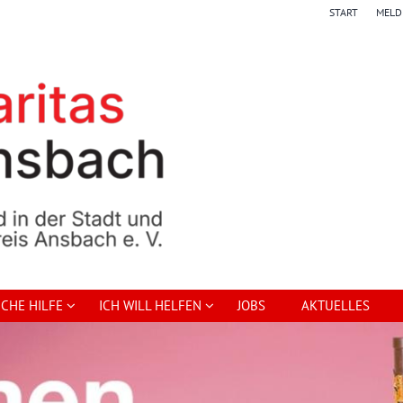
START
MELD
UCHE HILFE
ICH WILL HELFEN
JOBS
AKTUELLES