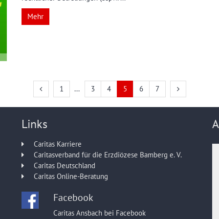
Mehr
Vorherige Seite
Erste Seite
Nächste Seit
1
3
4
5
6
7
Links
A
Caritas Karriere
Caritasverband für die Erzdiözese Bamberg e. V.
Caritas Deutschland
Caritas Online-Beratung
Facebook
Caritas Ansbach bei Facebook